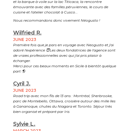
et la barque à voile sur la lac Titicaca, la rencontre
émouvante avec des familles péruviennes, le cours de
cuisine et l'atelier chocolat à Cusco...
Nous recommandons donc vivement Néogusto !
Wilfried R.
JUNE 2023
Première fois que je pars en voyage avec Neogusto et j'ai
adoré l'expérience 😇Les deux fondatrices de l'agence sont
de vraies professionnelles avec qui j'ai pris plaisir à
échanger.
Merci pour ces beaux moments en Sicile à bientôt quelque
part 🌎
Cyril J.
JUNE 2023
Road trip avec mon fils de 13 ans : Montréal, Sherbrooke,
parc de Montebello, Ottawa, croisière autour des mille îles
à Gananoque, chutes du Niagara et Toronto. Séjour très
bien organisé et préparé par Iris
Sylvie L.
MARCH 2023