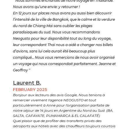
" Nous sommes enchantés de notre voyage en Thaïlande.
Nous avons qu’une envie: y retourner !
En 12 jours sur places nous avons pu aussi bien découvrir
l’intensité de la ville de Bangkok, que le calme et la verdure
du nord de Chiang Mai sans oublier les plages
paradisiaques du sud. Nous vous recommandons
Neogusto pour leur disponibilité tout au long du voyage,
leur correspondant Thaï nous a aidé a changer nos billets
d’avions, sans lui cela aurait été beaucoup plus
compliqué… Nous vous remercions de nous avoir organisé
un voyage qui nous correspondait parfaitement. Jeanne et
Geoffroy "
Laurent B.
FEBRUARY 2025
Bonjour aux lecteurs des avis Google, Nous tenions à
remercier vivement l'agence NEOGUSTO et tout
particulièrement à Anne pour l'organisation parfaite de
notre séjour de 14 jours en Argentine du Nord au Sud. (BA,
SALTA, CAFAYATE, PUMAMARCA & EL CALAFATÉ)
Quel plaisir que de profiter des transferts privés des
aéroports aux hôtels avec des chauffeurs toujours courtois