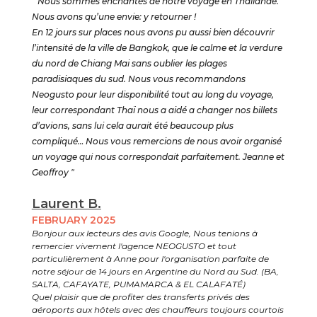
" Nous sommes enchantés de notre voyage en Thaïlande.
Nous avons qu’une envie: y retourner !
En 12 jours sur places nous avons pu aussi bien découvrir
l’intensité de la ville de Bangkok, que le calme et la verdure
du nord de Chiang Mai sans oublier les plages
paradisiaques du sud. Nous vous recommandons
Neogusto pour leur disponibilité tout au long du voyage,
leur correspondant Thaï nous a aidé a changer nos billets
d’avions, sans lui cela aurait été beaucoup plus
compliqué… Nous vous remercions de nous avoir organisé
un voyage qui nous correspondait parfaitement. Jeanne et
Geoffroy "
Laurent B.
FEBRUARY 2025
Bonjour aux lecteurs des avis Google, Nous tenions à
remercier vivement l'agence NEOGUSTO et tout
particulièrement à Anne pour l'organisation parfaite de
notre séjour de 14 jours en Argentine du Nord au Sud. (BA,
SALTA, CAFAYATE, PUMAMARCA & EL CALAFATÉ)
Quel plaisir que de profiter des transferts privés des
aéroports aux hôtels avec des chauffeurs toujours courtois