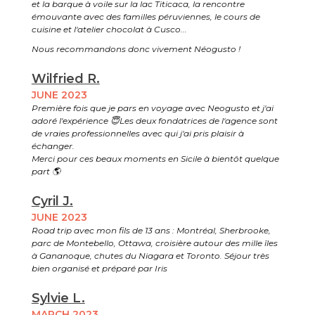
et la barque à voile sur la lac Titicaca, la rencontre
émouvante avec des familles péruviennes, le cours de
cuisine et l'atelier chocolat à Cusco...
Nous recommandons donc vivement Néogusto !
Wilfried R.
JUNE 2023
Première fois que je pars en voyage avec Neogusto et j'ai
adoré l'expérience 😇Les deux fondatrices de l'agence sont
de vraies professionnelles avec qui j'ai pris plaisir à
échanger.
Merci pour ces beaux moments en Sicile à bientôt quelque
part 🌎
Cyril J.
JUNE 2023
Road trip avec mon fils de 13 ans : Montréal, Sherbrooke,
parc de Montebello, Ottawa, croisière autour des mille îles
à Gananoque, chutes du Niagara et Toronto. Séjour très
bien organisé et préparé par Iris
Sylvie L.
MARCH 2023