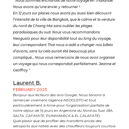
" Nous sommes enchantés de notre voyage en Thaïlande.
Nous avons qu’une envie: y retourner !
En 12 jours sur places nous avons pu aussi bien découvrir
l’intensité de la ville de Bangkok, que le calme et la verdure
du nord de Chiang Mai sans oublier les plages
paradisiaques du sud. Nous vous recommandons
Neogusto pour leur disponibilité tout au long du voyage,
leur correspondant Thaï nous a aidé a changer nos billets
d’avions, sans lui cela aurait été beaucoup plus
compliqué… Nous vous remercions de nous avoir organisé
un voyage qui nous correspondait parfaitement. Jeanne et
Geoffroy "
Laurent B.
FEBRUARY 2025
Bonjour aux lecteurs des avis Google, Nous tenions à
remercier vivement l'agence NEOGUSTO et tout
particulièrement à Anne pour l'organisation parfaite de
notre séjour de 14 jours en Argentine du Nord au Sud. (BA,
SALTA, CAFAYATE, PUMAMARCA & EL CALAFATÉ)
Quel plaisir que de profiter des transferts privés des
aéroports aux hôtels avec des chauffeurs toujours courtois