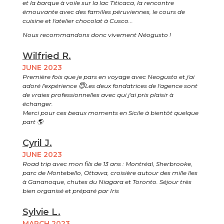
et la barque à voile sur la lac Titicaca, la rencontre
émouvante avec des familles péruviennes, le cours de
cuisine et l'atelier chocolat à Cusco...
Nous recommandons donc vivement Néogusto !
Wilfried R.
JUNE 2023
Première fois que je pars en voyage avec Neogusto et j'ai
adoré l'expérience 😇Les deux fondatrices de l'agence sont
de vraies professionnelles avec qui j'ai pris plaisir à
échanger.
Merci pour ces beaux moments en Sicile à bientôt quelque
part 🌎
Cyril J.
JUNE 2023
Road trip avec mon fils de 13 ans : Montréal, Sherbrooke,
parc de Montebello, Ottawa, croisière autour des mille îles
à Gananoque, chutes du Niagara et Toronto. Séjour très
bien organisé et préparé par Iris
Sylvie L.
MARCH 2023