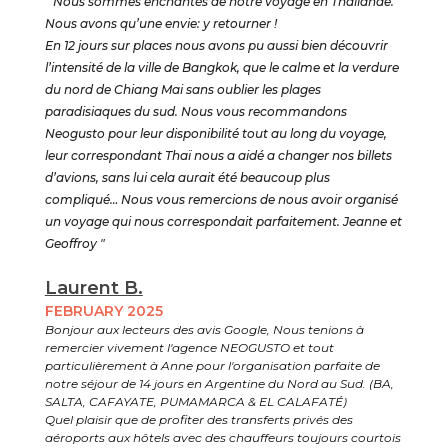
" Nous sommes enchantés de notre voyage en Thaïlande.
Nous avons qu’une envie: y retourner !
En 12 jours sur places nous avons pu aussi bien découvrir
l’intensité de la ville de Bangkok, que le calme et la verdure
du nord de Chiang Mai sans oublier les plages
paradisiaques du sud. Nous vous recommandons
Neogusto pour leur disponibilité tout au long du voyage,
leur correspondant Thaï nous a aidé a changer nos billets
d’avions, sans lui cela aurait été beaucoup plus
compliqué… Nous vous remercions de nous avoir organisé
un voyage qui nous correspondait parfaitement. Jeanne et
Geoffroy "
Laurent B.
FEBRUARY 2025
Bonjour aux lecteurs des avis Google, Nous tenions à
remercier vivement l'agence NEOGUSTO et tout
particulièrement à Anne pour l'organisation parfaite de
notre séjour de 14 jours en Argentine du Nord au Sud. (BA,
SALTA, CAFAYATE, PUMAMARCA & EL CALAFATÉ)
Quel plaisir que de profiter des transferts privés des
aéroports aux hôtels avec des chauffeurs toujours courtois