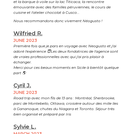
et la barque à voile sur la lac Titicaca, la rencontre
émouvante avec des familles péruviennes, le cours de
cuisine et l'atelier chocolat à Cusco...
Nous recommandons donc vivement Néogusto !
Wilfried R.
JUNE 2023
Première fois que je pars en voyage avec Neogusto et j'ai
adoré l'expérience 😇Les deux fondatrices de l'agence sont
de vraies professionnelles avec qui j'ai pris plaisir à
échanger.
Merci pour ces beaux moments en Sicile à bientôt quelque
part 🌎
Cyril J.
JUNE 2023
Road trip avec mon fils de 13 ans : Montréal, Sherbrooke,
parc de Montebello, Ottawa, croisière autour des mille îles
à Gananoque, chutes du Niagara et Toronto. Séjour très
bien organisé et préparé par Iris
Sylvie L.
MARCH 2023