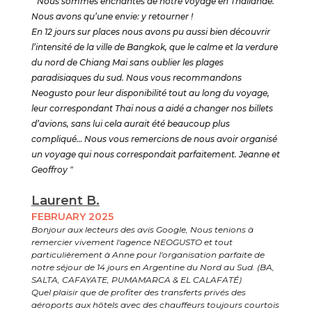
" Nous sommes enchantés de notre voyage en Thaïlande.
Nous avons qu’une envie: y retourner !
En 12 jours sur places nous avons pu aussi bien découvrir
l’intensité de la ville de Bangkok, que le calme et la verdure
du nord de Chiang Mai sans oublier les plages
paradisiaques du sud. Nous vous recommandons
Neogusto pour leur disponibilité tout au long du voyage,
leur correspondant Thaï nous a aidé a changer nos billets
d’avions, sans lui cela aurait été beaucoup plus
compliqué… Nous vous remercions de nous avoir organisé
un voyage qui nous correspondait parfaitement. Jeanne et
Geoffroy "
Laurent B.
FEBRUARY 2025
Bonjour aux lecteurs des avis Google, Nous tenions à
remercier vivement l'agence NEOGUSTO et tout
particulièrement à Anne pour l'organisation parfaite de
notre séjour de 14 jours en Argentine du Nord au Sud. (BA,
SALTA, CAFAYATE, PUMAMARCA & EL CALAFATÉ)
Quel plaisir que de profiter des transferts privés des
aéroports aux hôtels avec des chauffeurs toujours courtois