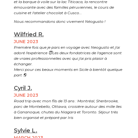
et la barque à voile sur la lac Titicaca, la rencontre
émouvante avec des familles péruviennes, le cours de
cuisine et l'atelier chocolat à Cusco...
Nous recommandons donc vivement Néogusto !
Wilfried R.
JUNE 2023
Première fois que je pars en voyage avec Neogusto et j'ai
adoré l'expérience 😇Les deux fondatrices de l'agence sont
de vraies professionnelles avec qui j'ai pris plaisir à
échanger.
Merci pour ces beaux moments en Sicile à bientôt quelque
part 🌎
Cyril J.
JUNE 2023
Road trip avec mon fils de 13 ans : Montréal, Sherbrooke,
parc de Montebello, Ottawa, croisière autour des mille îles
à Gananoque, chutes du Niagara et Toronto. Séjour très
bien organisé et préparé par Iris
Sylvie L.
MARCH 2023