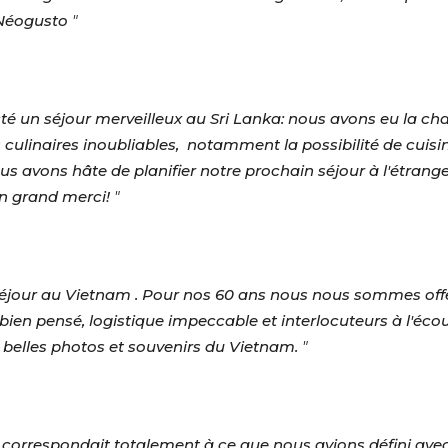
Néogusto
"
un séjour merveilleux au Sri Lanka: nous avons eu la chance
 culinaires inoubliables, notamment la possibilité de cuisin
ous avons hâte de planifier notre prochain séjour à l'étrang
n grand merci!
"
séjour au Vietnam . Pour nos 60 ans nous nous sommes off
t bien pensé, logistique impeccable et interlocuteurs à l
belles photos et souvenirs du Vietnam.
"
i correspondait totalement à ce que nous avions défini avec