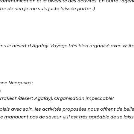
la communication et la diversité des activités. En outre l’age
er de rien je me suis juste laissée porter :)
le désert d Agafay. Voyage très bien organisé avec visite de
ence Neogusto :
e
arrakech/désert Agafay). Organisation impeccable!
sis avec soin, les activités proposées nous offrent de bell
t ne manquent pas de saveur
☺️
Il est très agréable de se lai