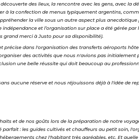
découverte des lieux, la rencontre avec les gens, avec la déc
ciper à la confection de menus typiquement argentins, co
ppréhender la ville sous un autre aspect plus anecdotique p
 indépendance et l’organisation sur place a été gérée par 
 grand merci à Justo pour sa disponibilité).
 et précise dans l'organisation des transferts aéroports hô
organiser des activités que nous n'avions pas initialemen
onclusion une belle réussite qui doit beaucoup au professio
aucune réserve et nous réjouissons déjà à l'idée de rep
souhaits et de nos goûts lors de la préparation de notre vo
té parfait : les guides cultivés et chauffeurs au petit soin, l
s hébergements chez l'habitant très agréables, etc. Et quel