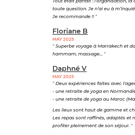
Tout était parfait : l’organisation, 
toute question. Je n’ai eu à m’inquiét
Je recommande !!
"
Floriane B
MAY 2025
"
Superbe voyage à Marrakech et dans 
hammam, massage…
"
Daphné V
MAY 2025
"
Deux expériences faites avec l'ag
- une retraite de yoga en Normandi
- une retraite de yoga au Maroc (M
Les lieux sont haut de gamme et choi
Les repas sont raffinés, adaptés e
profiter pleinement de son séjour.
"