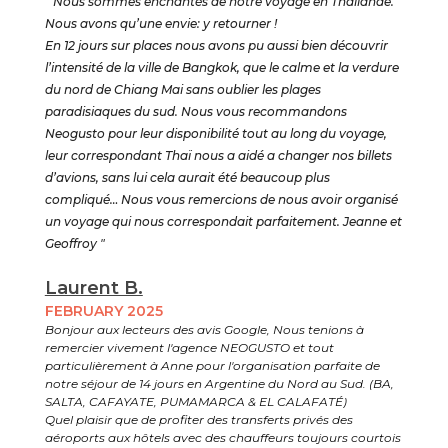
" Nous sommes enchantés de notre voyage en Thaïlande.
Nous avons qu’une envie: y retourner !
En 12 jours sur places nous avons pu aussi bien découvrir
l’intensité de la ville de Bangkok, que le calme et la verdure
du nord de Chiang Mai sans oublier les plages
paradisiaques du sud. Nous vous recommandons
Neogusto pour leur disponibilité tout au long du voyage,
leur correspondant Thaï nous a aidé a changer nos billets
d’avions, sans lui cela aurait été beaucoup plus
compliqué… Nous vous remercions de nous avoir organisé
un voyage qui nous correspondait parfaitement. Jeanne et
Geoffroy "
Laurent B.
FEBRUARY 2025
Bonjour aux lecteurs des avis Google, Nous tenions à
remercier vivement l'agence NEOGUSTO et tout
particulièrement à Anne pour l'organisation parfaite de
notre séjour de 14 jours en Argentine du Nord au Sud. (BA,
SALTA, CAFAYATE, PUMAMARCA & EL CALAFATÉ)
Quel plaisir que de profiter des transferts privés des
aéroports aux hôtels avec des chauffeurs toujours courtois