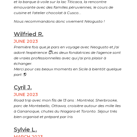
et la barque à voile sur la lac Titicaca, la rencontre
émouvante avec des familles péruviennes, le cours de
cuisine et l'atelier chocolat à Cusco...
Nous recommandons donc vivement Néogusto !
Wilfried R.
JUNE 2023
Première fois que je pars en voyage avec Neogusto et j'ai
adoré l'expérience 😇Les deux fondatrices de l'agence sont
de vraies professionnelles avec qui j'ai pris plaisir à
échanger.
Merci pour ces beaux moments en Sicile à bientôt quelque
part 🌎
Cyril J.
JUNE 2023
Road trip avec mon fils de 13 ans : Montréal, Sherbrooke,
parc de Montebello, Ottawa, croisière autour des mille îles
à Gananoque, chutes du Niagara et Toronto. Séjour très
bien organisé et préparé par Iris
Sylvie L.
MARCH 2023