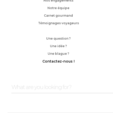
Nos engagements
Notre équipe
Carnet gourmand
Témoignages voyageurs
Une question ?
Une idée ?
Une blague ?
Contactez-nous !
Conditions de vente
Mentions légales
Copyrights
Politique de
confidentialité & cookies