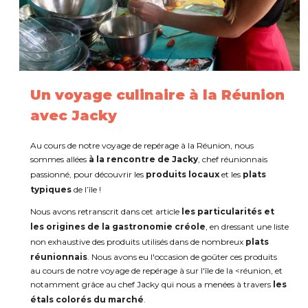
Un voyage culinaire à la Réunion
avec Jacky
Au cours de notre voyage de repérage à la Réunion, nous
sommes allées
à la rencontre de Jacky
, chef réunionnais
passionné, pour découvrir les
produits locaux
et les
plats
typiques
de l’île !
Nous avons retranscrit dans cet article
les particularités et
les origines de la gastronomie créole
, en dressant une liste
non exhaustive des produits utilisés dans de nombreux
plats
réunionnais
. Nous avons eu l'occasion de goûter ces produits
au cours de notre voyage de repérage à sur l'île de la <réunion, et
notamment grâce au chef Jacky qui nous a menées à travers
les
étals colorés du marché
.