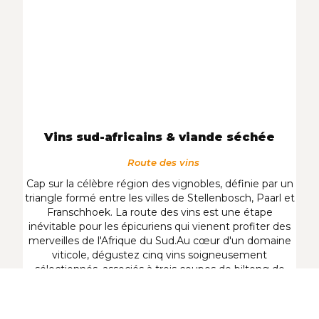
Vins sud-africains & viande séchée
Route des vins
Cap sur la célèbre région des vignobles, définie par un
triangle formé entre les villes de Stellenbosch, Paarl et
Franschhoek. La route des vins est une étape
inévitable pour les épicuriens qui vienent profiter des
merveilles de l'Afrique du Sud.Au cœur d'un domaine
viticole, dégustez cinq vins soigneusement
sélectionnés, associés à trois coupes de biltong de
qualité supérieure. Le biltong est une viande séchée,
appréciée comme en-cas par les Sud-Africains.