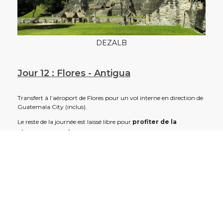
DEZALB
Jour 12 : Flores - Antigua
Transfert à l’aéroport de Flores pour un vol interne en direction de
Guatemala City (inclus).
Le reste de la journée est laissé libre pour
profiter de la
charmante Antigua,
faire le tour du marché local et boutiques
artisanales pour quelques achats avant le départ…
Jour 13 : Adios !
Dernière journée libre pour profiter de l’ambiance bohème de la
petite ville d’Antigua, dénicher quelques souvenirs et vous balader
dans les ruelles colorées.