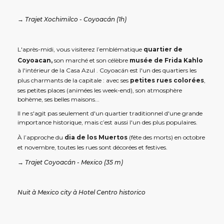
→ Trajet Xochimilco - Coyoacán (1h)
L'après-midi, vous visiterez l’emblématique
quartier de
Coyoacan,
son marché et son célèbre
musée de Frida Kahlo
à l'intérieur de la Casa Azul . Coyoacán est l'un des quartiers les
plus charmants de la capitale : avec ses
petites rues colorées
,
ses petites places (animées les week-end), son atmosphère
bohème, ses belles maisons...
Il ne s'agit pas seulement d'un quartier traditionnel d'une grande
importance historique, mais c’est aussi l'un des plus populaires.
À l’approche du
dia de los Muertos
(fête des morts) en octobre
et novembre, toutes les rues sont décorées et festives.
→ Trajet Coyoacán - Mexico (35 m)
Nuit à Mexico city à Hotel Centro historico