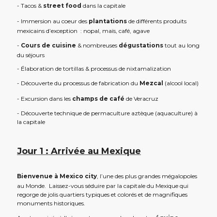
- Tacos &
street food
dans la capitale
- Immersion au coeur des
plantations
de différents produits
mexicains d’exception : nopal, maïs, café, agave
-
Cours de cuisine
& nombreuses
dégustations
tout au long
du séjours
- Élaboration de tortillas & processus de nixtamalization
- Découverte du processus de fabrication du
Mezcal
(alcool local)
- Excursion dans les
champs de
café
de Veracruz
- Découverte technique de permaculture aztèque (aquaculture) à
la capitale
Jour 1 : Arrivée au Mexique
Bienvenue à Mexico city
, l’une des plus grandes mégalopoles
au Monde. Laissez-vous séduire par la capitale du Mexique qui
regorge de jolis quartiers typiques et colorés et de magnifiques
monuments historiques.