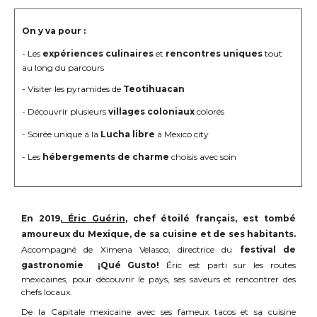
On y va pour :
- Les
expériences culinaires
et
rencontres uniques
tout
au long du parcours
- Visiter les pyramides de
Teotihuacan
- Découvrir plusieurs
villages coloniaux
colorés
- Soirée unique à la
Lucha libre
à Mexico city
- Les
hébergements de charme
choisis avec soin
En 2019,
Éric Guérin
, chef étoilé français, est tombé
amoureux du Mexique, de sa cuisine et de ses habitants.
Accompagné de Ximena Velasco, directrice du
festival de
gastronomie ¡Qué Gusto!
Éric est parti sur les routes
mexicaines, pour découvrir le pays, ses saveurs et rencontrer des
chefs locaux.
De la Capitale mexicaine avec ses fameux tacos et sa cuisine