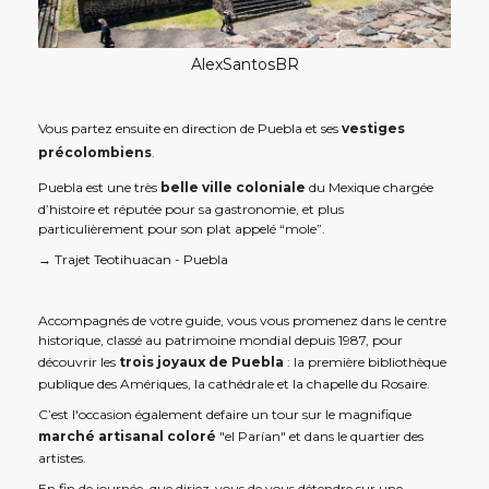
AlexSantosBR
Vous partez ensuite en direction de Puebla et ses
vestiges
précolombiens
.
Puebla est une très
belle ville coloniale
du Mexique chargée
d’histoire et réputée pour sa gastronomie, et plus
particulièrement pour son plat appelé “mole”.
→ Trajet Teotihuacan - Puebla
Accompagnés de votre guide, vous vous promenez dans le centre
historique, classé au patrimoine mondial depuis 1987, pour
découvrir les
trois joyaux de Puebla
: la première bibliothèque
publique des Amériques, la cathédrale et la chapelle du Rosaire.
C’est l'occasion également defaire un tour sur le magnifique
marché artisanal coloré
"el Parían" et dans le quartier des
artistes.
En fin de journée, que diriez-vous de vous détendre sur une