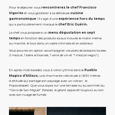
Pour le déjeuner vous
rencontrerez le chef Francisco
Vigorito
et vous goûterez à sa délicieuse
cuisine
gastronomique
! Il s’agit d’une
expérience hors du temps
qui a particulièrement marqué le
chef Eric Guérin.
Le chef vous proposera un
menu dégustation en sept
temps
en fonction des produits locaux trouvés le matin même
au marché, le tout dans un cadre intimiste et en extérieur.
Vous pourrez en option accompagner vos plats de boissons locales
(1 mezcal, 1 bière artisanale, 1 verre de vin et “1 mezcal negro”).
En après-midi baladez vous à votre rythme dans le
Pueblo
Magico d’Atlixco,
une charmante ville située à 1,830 mètres
d’altitude qui partage son paysage avec un volcan : le
Popocatepetl. Que vous soyez sur une terrasse ou au sommet du
“Cerro de San Miguel” (falaise), le géant apparaît toujours au loin
avec son nuage de fumée.