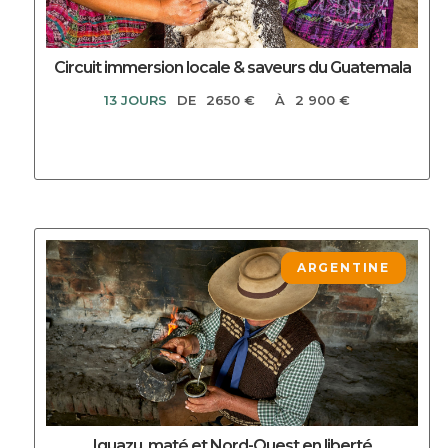
Circuit immersion locale & saveurs du Guatemala
13 JOURS
DE
2650 €
À
2 900 €
DECOUVRIR CE CIRCUIT
ARGENTINE
Iguazu, maté et Nord-Ouest en liberté