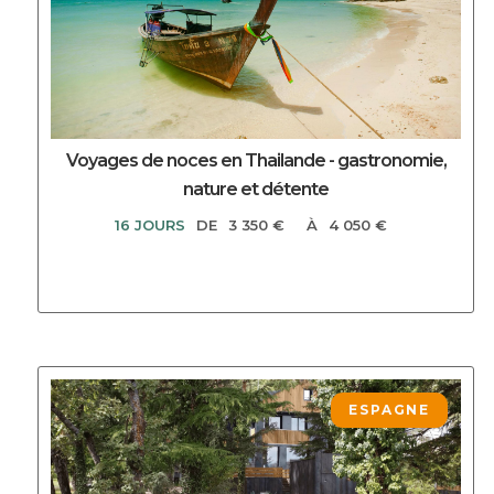
Voyages de noces en Thailande - gastronomie,
nature et détente
16 JOURS
DE
3 350 €
À
4 050 €
DECOUVRIR CE CIRCUIT
ESPAGNE