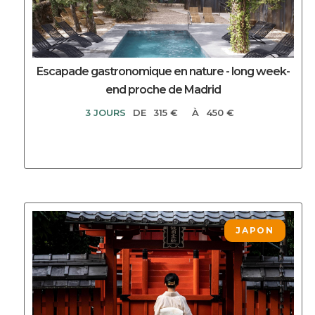
Escapade gastronomique en nature - long week-
end proche de Madrid
3 JOURS
DE
315 €
À
450 €
DECOUVRIR CE CIRCUIT
JAPON