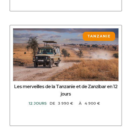
DECOUVRIR CE CIRCUIT
TANZANIE
Les merveilles de la Tanzanie et de Zanzibar en 12
jours
12 JOURS
DE
3 990 €
À
4 900 €