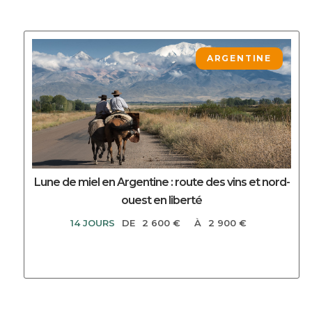
DECOUVRIR CE CIRCUIT
ARGENTINE
Lune de miel en Argentine : route des vins et nord-
ouest en liberté
14 JOURS
DE
2 600 €
À
2 900 €