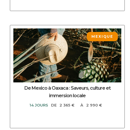
DECOUVRIR CE CIRCUIT
MEXIQUE
De Mexico à Oaxaca : Saveurs, culture et
immersion locale
14 JOURS
DE
2 365 €
À
2 990 €