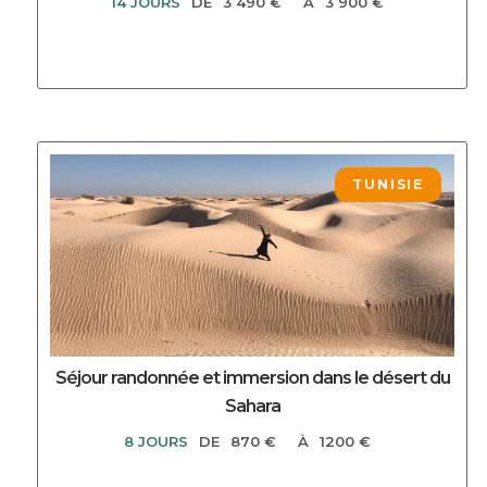
14 JOURS
DE
3 490 €
À
3 900 €
DECOUVRIR CE CIRCUIT
TUNISIE
Séjour randonnée et immersion dans le désert du
Sahara
8 JOURS
DE
870 €
À
1200 €