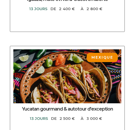
13 JOURS
DE
2 400 €
À
2 800 €
DECOUVRIR CE CIRCUIT
MEXIQUE
Yucatan gourmand & autotour d'exception
13 JOURS
DE
2 500 €
À
3 000 €