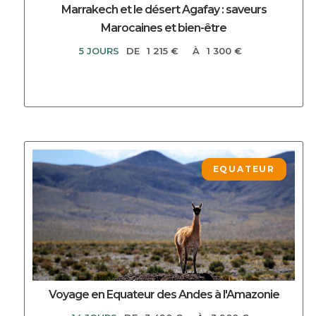
Marrakech et le désert Agafay : saveurs
Marocaines et bien-être
5 JOURS
DE
1 215 €
À
1 300 €
DECOUVRIR CE CIRCUIT
EQUATEUR
Voyage en Equateur des Andes à l'Amazonie