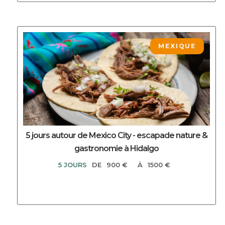
DECOUVRIR CE CIRCUIT
MEXIQUE
5 jours autour de Mexico City - escapade nature &
gastronomie à Hidalgo
5 JOURS
DE
900 €
À
1500 €