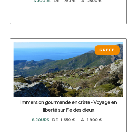
13 JOURS
DE
1750 €
À
2500 €
DECOUVRIR CE CIRCUIT
GRECE
Immersion gourmande en crète - Voyage en
liberté sur l'île des dieux
8 JOURS
DE
1 650 €
À
1 900 €