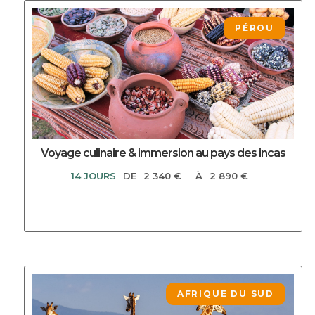
DECOUVRIR CE CIRCUIT
PÉROU
Voyage culinaire & immersion au pays des incas
14 JOURS
DE
2 340 €
À
2 890 €
DECOUVRIR CE CIRCUIT
AFRIQUE DU SUD