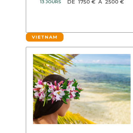
13 JOURS
DE
1750 €
À
2500 €
VIETNAM
DECOUVRIR CE CIRCUIT