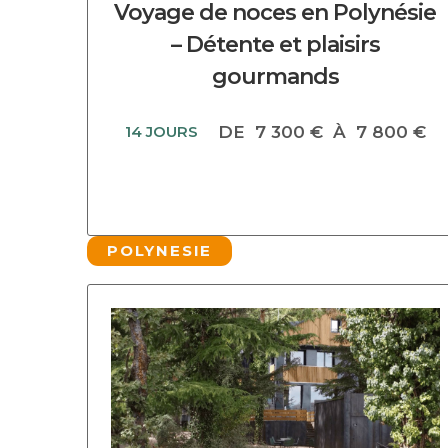
Voyage de noces en Polynésie
– Détente et plaisirs
gourmands
14 JOURS
DE
7 300 €
À
7 800 €
POLYNESIE
DECOUVRIR CE CIRCUIT