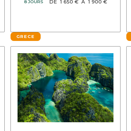
8 JOURS
DE
1 650 €
À
1 900 €
GRECE
DECOUVRIR CE CIRCUIT