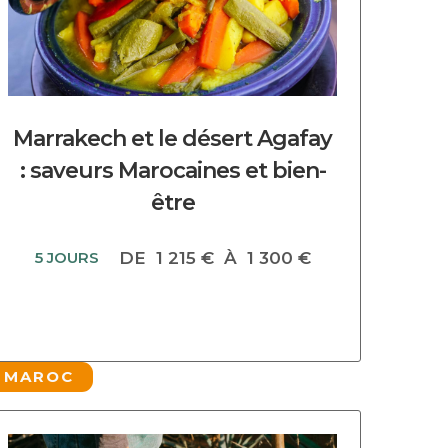
Marrakech et le désert Agafay
: saveurs Marocaines et bien-
être
5 JOURS
DE
1 215 €
À
1 300 €
MAROC