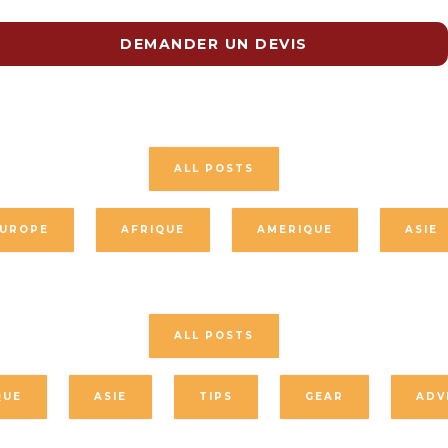
DEMANDER UN DEVIS
ALL POSTS
UROPE
AFRIQUE
AMERIQUE
ASIE
ALL POSTS
QUE
ASIE
TIPS
GEAR
ADV