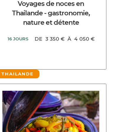
Voyages de noces en
Thailande - gastronomie,
nature et détente
16 JOURS
DE
3 350 €
À
4 050 €
THAILANDE
DECOUVRIR CE CIRCUIT