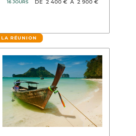
16 JOURS
DE
2 400 €
À
2 900 €
LA RÉUNION
DECOUVRIR CE CIRCUIT