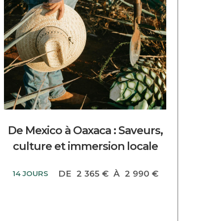
DECOUVRIR CE CIRCUIT
De Mexico à Oaxaca : Saveurs,
culture et immersion locale
14 JOURS
DE
2 365 €
À
2 990 €